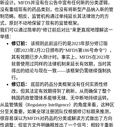
新设计。MFDS并没有在公告中宣布任何新的分类逻辑，
没有重组现有的药品类别，也没有将新型产品纳入新的管
制范畴。相反，监管机构通过单纯延长其法律效力的方
式，原封不动地保留了现有的监管框架。
我们可以通过简单的“修订前后对比”来更直观地理解这一
举措：
修订前：
该规则此前运行的是2023年部分修订版
（即2023年2月22日颁布的“MFDS第186号命令”），
其有效期已步入倒计时。事实上，MFDS在2023年
就曾使用过同样的法律机制来延长有效期，当时其
得出的结论与现在一致——该框架仍需继续强制执
行。
修订后：
底层的药品分类框架没有任何实质性修
改，但其法定有效期得到了刷新，从而确保了整个
韩国药政管理体系能够无缝、无中断地持续运转。
从监管情报（Regulatory Intelligence）的角度来看，这种区
分至关重要。如果全球注册团队仅根据修订标题来推测，
很容易误以为MFDS对药品的分类或解读方式做出了方向
性调整；但官方文件明确释放出了一个信号：相较于重新