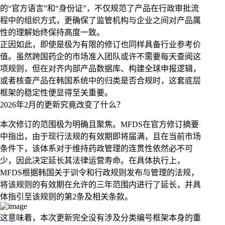
的“官方语言”和“身份证”，不仅规范了产品在行政审批流
程中的组织方式，更确保了监管机构与企业之间对产品属
性的理解始终保持高度一致。
正因如此，即使是极为有限的修订也同样具备行业参考价
值。虽然跨国药企的市场准入团队或许不需要每天查阅这
项规则，但在对齐内部产品数据库、构建全球申报逻辑，
或者核查产品在韩国系统中的归类是否合规时，这套底层
框架的稳定性便显得至关重要。
2026年2月的更新究竟改变了什么？
本次修订的范围极为明确且聚焦。MFDS在官方修订摘要
中指出，由于现行法规的有效期即将届满，且在当前市场
条件下，该体系对于维持药政管理的连贯性依然必不可
少，因此决定延长其法律运营寿命。在具体执行上，
MFDS根据韩国关于训令和行政规则发布与管理的法规，
将该规则的有效期在允许的三年范围内进行了延长，并具
体指引至该规则的第2条及相关条款。
这意味着，本次更新完全没有涉及分类编号框架本身的重