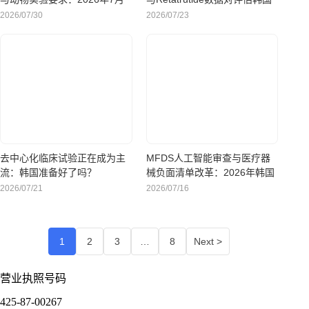
食药处新规解读
的药企意味着什么
2026/07/30
2026/07/23
去中心化临床试验正在成为主
MFDS人工智能审查与医疗器
流：韩国准备好了吗？
械负面清单改革：2026年韩国
临床试验时程真正的变化
2026/07/21
2026/07/16
1
2
3
…
8
Next >
营业执照号码
425-87-00267