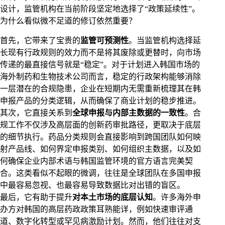
设计，监管机构在当前阶段坚定地选择了“政策延续性”。
为什么看似微不足道的修订依然重要？
首先，它带来了宝贵的
监管可预测性
。当监管机构选择延
长现有行政规则的效力而不是将其废除或更替时，向市场
传递的最直接信号就是“稳定”。对于计划进入韩国市场的
海外制药和生物技术公司而言，稳定的行政架构能够消除
一层潜在的合规隐患，企业在短期内无需重新梳理其在韩
申报产品的分类逻辑，从而确保了商业计划的稳步推进。
其次，它直接关系到
全球申报与内部主数据的一致性
。合
规工作不仅涉及高层面的创新药审批路径，更取决于底层
的细节执行。药品分类规则会直接影响到跨国团队如何映
射产品线、如何界定申报类别、如何组织主数据，以及如
何确保企业内部术语与韩国监管环境的官方语言完美契
合。这类看似不起眼的微调，往往是全球团队在多国申报
中最容易忽视、也最容易导致数据比对出错的盲区。
最后，它有助于提升
对本土市场的底层认知
。许多海外申
办方对韩国的高层药政政策耳熟能详，例如快速审评通
道、数字化转型或罕见病激励计划。然而，他们往往对支