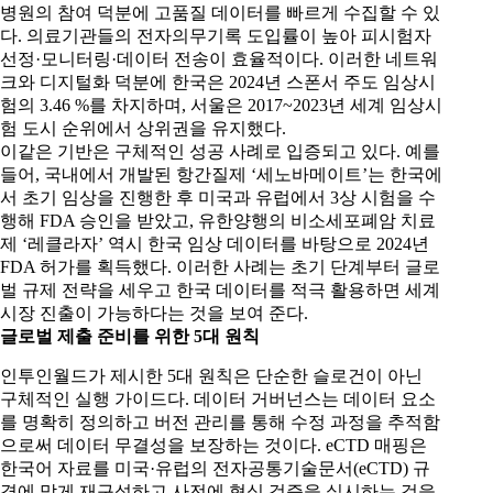
병원의 참여 덕분에 고품질 데이터를 빠르게 수집할 수 있
다. 의료기관들의 전자의무기록 도입률이 높아 피시험자
선정·모니터링·데이터 전송이 효율적이다. 이러한 네트워
크와 디지털화 덕분에 한국은 2024년 스폰서 주도 임상시
험의 3.46 %를 차지하며, 서울은 2017~2023년 세계 임상시
험 도시 순위에서 상위권을 유지했다.
이같은 기반은 구체적인 성공 사례로 입증되고 있다. 예를
들어, 국내에서 개발된 항간질제 ‘세노바메이트’는 한국에
서 초기 임상을 진행한 후 미국과 유럽에서 3상 시험을 수
행해 FDA 승인을 받았고, 유한양행의 비소세포폐암 치료
제 ‘레클라자’ 역시 한국 임상 데이터를 바탕으로 2024년
FDA 허가를 획득했다. 이러한 사례는 초기 단계부터 글로
벌 규제 전략을 세우고 한국 데이터를 적극 활용하면 세계
시장 진출이 가능하다는 것을 보여 준다.
글로벌 제출 준비를 위한
5
대 원칙
인투인월드가 제시한 5대 원칙은 단순한 슬로건이 아닌
구체적인 실행 가이드다. 데이터 거버넌스는 데이터 요소
를 명확히 정의하고 버전 관리를 통해 수정 과정을 추적함
으로써 데이터 무결성을 보장하는 것이다. eCTD 매핑은
한국어 자료를 미국·유럽의 전자공통기술문서(eCTD) 규
격에 맞게 재구성하고 사전에 형식 검증을 실시하는 것을