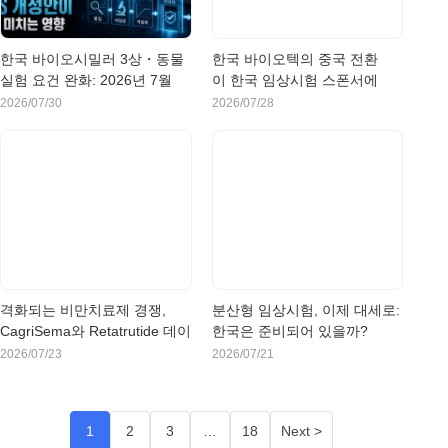
한국 바이오시밀러 3상・동물
한국 바이오텍의 중국 전환
실험 요건 완화: 2026년 7월
이 한국 임상시험 스폰서에
MFDS 개정안이 기업에 미치
게 의미하는 것
2026/07/30
2026/07/28
는 영향
격화되는 비만치료제 경쟁,
분산형 임상시험, 이제 대세로:
CagriSema와 Retatrutide 데이
한국은 준비되어 있을까?
터가 한국을 검토하는 제약사
2026/07/23
2026/07/21
에 의미하는 것
1
2
3
…
18
Next >