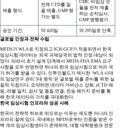
CMC·비임상 모
전체 CTD를 일
듈을 먼저 제출
제출 형식
괄 제출, GMP 평
하는 순차심사,
가는 별도
GMP 병행평가
승인 기간
약 420일
약 295일로 단축
글로벌 인정과 전략 수립
MFDS가 WLA로 지정되고 ICH‑GCP가 적용되면서 한국
임상시험 데이터는 외국 규제당국의 법적 인정 대상이 되
었다. 따라서 초기 설계 단계에서 MFDS·FDA·EMA 요구
사항을 모두 반영하면 하나의 한국 임상시험으로 여러 국
가 허가를 받을 수 있다. 인투인월드가 제시한 ‘WLA 시대
의 임상연구 관리 5대 원칙’은 글로벌 제출 준비를 위한 실
질적 지침이다. 요약하면 데이터 거버넌스 강화, eCTD 매
핑, 라벨 일치, 검사 및 품질 연결, 전송 패키지 준비를 통
해 한국 데이터의 가치를 극대화한다.
한국 임상시험 인프라와 성공 사례
한국이 전략적 허브로 떠오르는 이유는 제도뿐 아니라 인
프라의 질에 있다. 국내에는 MFDS로부터 인증을 받은 수
백 개의 임상시험센터가 존재하며, 대형 대학병원과 전문