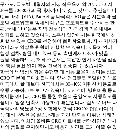
구조로, 글로벌 대형사의 시장 점유율이 약 70%, 나머지
30%를 20~30개의 국내사가 나눠 갖는 것으로 추산됩니다.
Quintiles(IQVIA), Parexel 등 다국적 CRO들은 자본력과 글
로벌 네트워크를 앞세워 대규모 프로젝트를 수주하는 한
편, 국내 CRO들은 지역 전문성과 가격 경쟁력을 내세워
입지를 넓히고 있습니다. 스폰서 입장에서는 한국에서 신
뢰할 수 있는 CRO를 선정하여 협력함으로써, 자사 지사가
없더라도 임상을 원활히 진행할 수 있습니다. 특히 언어,
행정 절차, 병원 네트워크 등의 측면에서 CRO가 맞춤 지
원을 제공하므로, 해외 스폰서는 복잡한 현지 사안을 일일
이 챙길 필요 없이 핵심 전략에 집중할 수 있습니다.
한국에서 임상시험을 수행할 때 비용 효율이 높다는 점도
CRO 덕분에 극대화됩니다. 앞서 언급했듯 동일한 임상을
미국에서 할 때보다 한국에서는 30~40% 저렴한 비용으로
수행 가능하다는 보고가 있습니다. 인건비, 병원비용 등의
차이뿐 아니라, CRO를 통한 효율적 운영으로 시행착오를
줄이고 일정 단축이 가능하기 때문입니다. 실제로 어느 다
국적사의 당뇨병 3상 시험에서 한국 CRO와 협업하여 예
상 대비 35% 비용 절감, 6개월 기간 단축을 이뤄낸 사례가
있습니다. 이처럼 올바른 CRO 파트너를 선택하면 임상시
험의 품질을 유지하면서도 비용과 시간을 크게 아낄 수 있