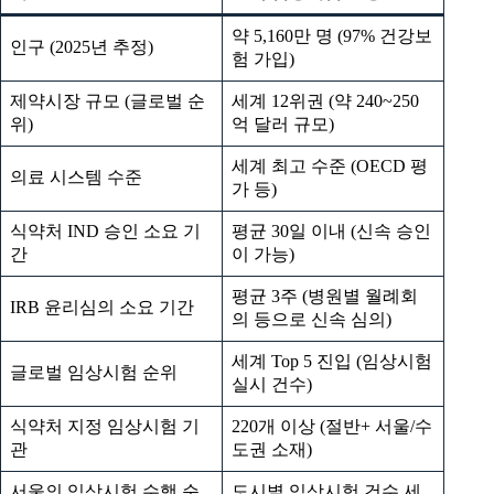
약 5,160만 명 (97% 건강보
인구 (2025년 추정)
험 가입)
제약시장 규모 (글로벌 순
세계 12위권 (약 240~250
위)
억 달러 규모)
세계 최고 수준 (OECD 평
의료 시스템 수준
가 등)
식약처 IND 승인 소요 기
평균 30일 이내 (신속 승인
간
이 가능)
평균 3주 (병원별 월례회
IRB 윤리심의 소요 기간
의 등으로 신속 심의)
세계 Top 5 진입 (임상시험
글로벌 임상시험 순위
실시 건수)
식약처 지정 임상시험 기
220개 이상 (절반+ 서울/수
관
도권 소재)
서울의 임상시험 수행 순
도시별 임상시험 건수 세