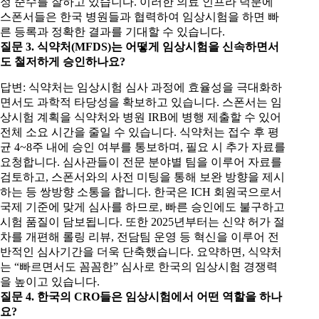
정 준수를 잘하고 있습니다. 이러한 의료 인프라 덕분에
스폰서들은 한국 병원들과 협력하여 임상시험을 하면 빠
른 등록과 정확한 결과를 기대할 수 있습니다.
질문 3. 식약처(MFDS)는 어떻게 임상시험을 신속하면서
도 철저하게 승인하나요?
답변: 식약처는 임상시험 심사 과정에 효율성을 극대화하
면서도 과학적 타당성을 확보하고 있습니다. 스폰서는 임
상시험 계획을 식약처와 병원 IRB에 병행 제출할 수 있어
전체 소요 시간을 줄일 수 있습니다. 식약처는 접수 후 평
균 4~8주 내에 승인 여부를 통보하며, 필요 시 추가 자료를
요청합니다. 심사관들이 전문 분야별 팀을 이루어 자료를
검토하고, 스폰서와의 사전 미팅을 통해 보완 방향을 제시
하는 등 쌍방향 소통을 합니다. 한국은 ICH 회원국으로서
국제 기준에 맞게 심사를 하므로, 빠른 승인에도 불구하고
시험 품질이 담보됩니다. 또한 2025년부터는 신약 허가 절
차를 개편해 롤링 리뷰, 전담팀 운영 등 혁신을 이루어 전
반적인 심사기간을 더욱 단축했습니다. 요약하면, 식약처
는 “빠르면서도 꼼꼼한” 심사로 한국의 임상시험 경쟁력
을 높이고 있습니다.
질문 4. 한국의 CRO들은 임상시험에서 어떤 역할을 하나
요?