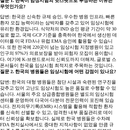
질문 1. 한국이 임상시험의 핫스팟으로 부상하는 이유는
무엇인가요?
답변: 한국은 신속한 규제 승인, 우수한 병원 인프라, 빠른
환자 모집 능력이라는 삼박자를 갖추고 있어 임상시험에
유리한 환경입니다. 식약처의 IND 승인 평균 기간이 약 30
일로 짧고, 국제 GCP 기준을 충족하여 한국에서 생산된 데
이터를 미국 FDA나 유럽 EMA 승인에 활용할 수 있습니
다. 또한 전국에 220곳이 넘는 임상시험 지정병원이 있고
인구의 97%가 의료보장을 받아 피험자 모집이 용이합니
다. 여기에 K-브랜드로서의 신뢰도까지 더해져, 글로벌 스
폰서들이 한국을 임상시험 최적지로 주목하는 것입니다.
질문 2. 한국의 병원들은 임상시험에 어떤 강점이 있나요?
답변: 한국의 대형 병원들은 첨단 시설과 숙련된 연구진을
갖추고 있어 고난도 임상시험도 높은 품질로 수행할 수 있
습니다. 서울의 주요 상급종합병원들은 별도의 임상시험
센터를 운영하며 다국어·다분야 전문인력이 포진해 있습
니다. 전자의무기록(EMR) 시스템을 활용해 적합한 환자
를 신속히 선별할 수 있고, 엄격한 내부 품질관리로 데이
터 신뢰성을 확보합니다. 실제로 한국 병원들은 수차례
FDA 현지실사에서도 중대한 지적사항이 없었을 만큼 규