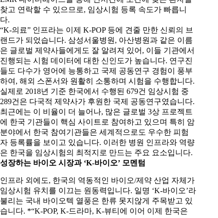
찾고 연락할 수 있으므로, 임상시험 등록 속도가 빠릅니
다.
“K-의료” 인프라는 이제 K-POP 등에 견줄 만한 신뢰의 브
랜드가 되었습니다. 삼성서울병원, 아산병원과 같은 이름
은 글로벌 제약사들에게도 잘 알려져 있어, 이들 기관에서
진행되는 시험 데이터에 대한 신인도가 높습니다. 연구진
들도 다수가 영어에 능통하고 국제 공동연구 경험이 풍부
하여, 해외 스폰서와 원활히 소통하며 시험을 수행합니다.
실제로 2018년 기준 한국에서 수행된 679건 임상시험 중
289건은 다국적 제약사가 후원한 국제 공동연구였습니다.
최근에는 이 비율이 더 늘어나, 많은 글로벌 3상 프로젝트
에 한국 기관들이 핵심 사이트로 참여하고 있으며 특히 암
분야에서 한국 참여기관들은 세계적으로도 우수한 피험
자 등록률을 보이고 있습니다. 이러한 병원 인프라와 역량
은 한국을 임상시험의 최적지로 만드는 주요 요소입니다.
성장하는 바이오 시장과
‘K-
바이오
’
모멘텀
인프라 외에도, 한국의 역동적인 바이오/제약 산업 자체가
임상시험 유치를 이끄는 원동력입니다. 일명 ‘K-바이오’라
불리는 국내 바이오텍 열풍은 한류 못지않게 주목받고 있
습니다. *“K-POP, K-드라마, K-뷰티에 이어 이제 한국은