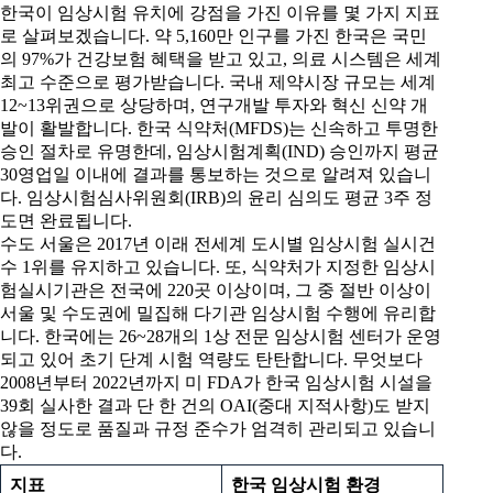
한국이 임상시험 유치에 강점을 가진 이유를 몇 가지 지표
로 살펴보겠습니다. 약 5,160만 인구를 가진 한국은 국민
의 97%가 건강보험 혜택을 받고 있고, 의료 시스템은 세계
최고 수준으로 평가받습니다. 국내 제약시장 규모는 세계
12~13위권으로 상당하며, 연구개발 투자와 혁신 신약 개
발이 활발합니다. 한국 식약처(MFDS)는 신속하고 투명한
승인 절차로 유명한데, 임상시험계획(IND) 승인까지 평균
30영업일 이내에 결과를 통보하는 것으로 알려져 있습니
다. 임상시험심사위원회(IRB)의 윤리 심의도 평균 3주 정
도면 완료됩니다.
수도 서울은 2017년 이래 전세계 도시별 임상시험 실시건
수 1위를 유지하고 있습니다. 또, 식약처가 지정한 임상시
험실시기관은 전국에 220곳 이상이며, 그 중 절반 이상이
서울 및 수도권에 밀집해 다기관 임상시험 수행에 유리합
니다. 한국에는 26~28개의 1상 전문 임상시험 센터가 운영
되고 있어 초기 단계 시험 역량도 탄탄합니다. 무엇보다
2008년부터 2022년까지 미 FDA가 한국 임상시험 시설을
39회 실사한 결과 단 한 건의 OAI(중대 지적사항)도 받지
않을 정도로 품질과 규정 준수가 엄격히 관리되고 있습니
다.
지표
한국
임상시험
환경