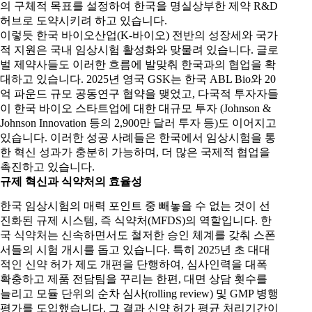
의 구체적 목표를 설정하여 한국을 명실상부한 제약 R&D
허브로 도약시키려 하고 있습니다.
이렇듯 한국 바이오산업(K-바이오) 전반의 성장세와 국가
적 지원은 국내 임상시험 활성화와 맞물려 있습니다. 글로
벌 제약사들도 이러한 흐름에 발맞춰 한국과의 협업을 확
대하고 있습니다. 2025년 영국 GSK는 한국 ABL Bio와 20
억 파운드 규모 공동연구 협약을 맺었고, 다국적 투자자들
이 한국 바이오 스타트업에 대한 대규모 투자 (Johnson &
Johnson Innovation 등의 2,900만 달러 투자 등)도 이어지고
있습니다. 이러한 성공 사례들은 한국에서 임상시험을 통
한 혁신 성과가 충분히 가능하며, 더 많은 국제적 협업을
촉진하고 있습니다.
규제 혁신과 식약처의 효율성
한국 임상시험의 매력 포인트 중 빼놓을 수 없는 것이 선
진화된 규제 시스템, 즉 식약처(MFDS)의 역할입니다. 한
국 식약처는 신속하면서도 철저한 승인 체계를 갖춰 스폰
서들의 시험 개시를 돕고 있습니다. 특히 2025년 초 대대
적인 신약 허가 제도 개편을 단행하여, 심사인력을 대폭
확충하고 제품 전담팀을 꾸리는 한편, 대면 상담 횟수를
늘리고 모듈 단위의 순차 심사(rolling review) 및 GMP 병행
평가를 도입했습니다. 그 결과 신약 허가 평균 처리기간이