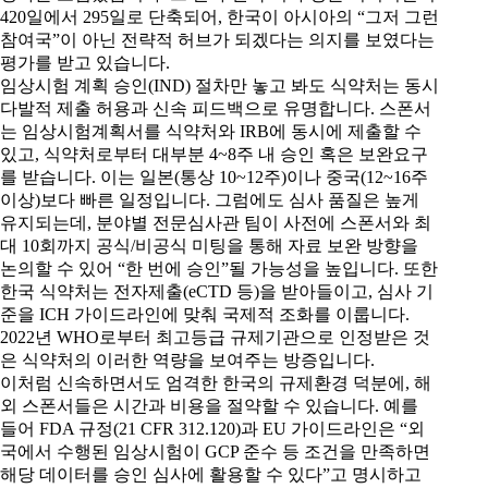
420일에서 295일로 단축되어, 한국이 아시아의 “그저 그런
참여국”이 아닌 전략적 허브가 되겠다는 의지를 보였다는
평가를 받고 있습니다.
임상시험 계획 승인(IND) 절차만 놓고 봐도 식약처는 동시
다발적 제출 허용과 신속 피드백으로 유명합니다. 스폰서
는 임상시험계획서를 식약처와 IRB에 동시에 제출할 수
있고, 식약처로부터 대부분 4~8주 내 승인 혹은 보완요구
를 받습니다. 이는 일본(통상 10~12주)이나 중국(12~16주
이상)보다 빠른 일정입니다. 그럼에도 심사 품질은 높게
유지되는데, 분야별 전문심사관 팀이 사전에 스폰서와 최
대 10회까지 공식/비공식 미팅을 통해 자료 보완 방향을
논의할 수 있어 “한 번에 승인”될 가능성을 높입니다. 또한
한국 식약처는 전자제출(eCTD 등)을 받아들이고, 심사 기
준을 ICH 가이드라인에 맞춰 국제적 조화를 이룹니다.
2022년 WHO로부터 최고등급 규제기관으로 인정받은 것
은 식약처의 이러한 역량을 보여주는 방증입니다.
이처럼 신속하면서도 엄격한 한국의 규제환경 덕분에, 해
외 스폰서들은 시간과 비용을 절약할 수 있습니다. 예를
들어 FDA 규정(21 CFR 312.120)과 EU 가이드라인은 “외
국에서 수행된 임상시험이 GCP 준수 등 조건을 만족하면
해당 데이터를 승인 심사에 활용할 수 있다”고 명시하고