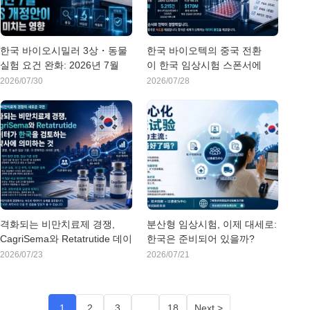
한국 바이오시밀러 3상・동물
한국 바이오텍의 중국 전환
실험 요건 완화: 2026년 7월
이 한국 임상시험 스폰서에
MFDS 개정안이 기업에 미치
게 의미하는 것
2026/07/30
2026/07/28
는 영향
격화되는 비만치료제 경쟁,
분산형 임상시험, 이제 대세로:
CagriSema와 Retatrutide 데이
한국은 준비되어 있을까?
터가 한국을 검토하는 제약사
2026/07/23
2026/07/21
에 의미하는 것
1
2
3
…
18
Next >