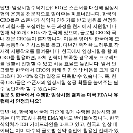
답변: 임상시험수탁기관(CRO)은 스폰서를 대신해 임상시
험의 운영을 전문적으로 맡아주는 파트너입니다. 한국의
CRO들은 스폰서가 식약처 인허가를 받고 병원을 선정하
며 피험자를 모집하는 모든 과정을 현지에서 지원합니다.
현재 약 65개 CRO사가 한국에 있으며, 글로벌 CRO와 국
내 전문 CRO들이 혼재합니다. 이들은 영어와 한국어에 모
두 능통하여 의사소통을 돕고, 다년간 축적한 노하우로 잠
재적 시행착오를 줄여줍니다. 한국에서 임상시험을 할 때
CRO를 활용하면, 자체 인력이 부족한 경우에도 프로젝트
를 원활히 진행할 수 있고 비용 효율도 높입니다. 앞서 언
급했듯 한국에서 CRO와 함께 하면 임상 비용을 크게 줄이
고(최대 30~40% 절감) 일정도 단축할 수 있습니다. 즉, 한
국 CRO들은 스폰서의 임상시험 성공 확률을 높여주는 필
수 동반자라 할 수 있습니다.
질문 5. 한국에서 수행한 임상시험 결과는 미국 FDA나 유
럽에서 인정되나요?
답변: 네, 한국에서 국제 기준에 맞게 수행된 임상시험 결
과는 미국 FDA나 유럽 EMA에서도 받아들여집니다. 한국
식약처가 ICH 가이드라인을 따르고 있고, 한국의 임상 데
이터는 이미 다수의 글로벌 신약 승인에 활용된 전례가 있