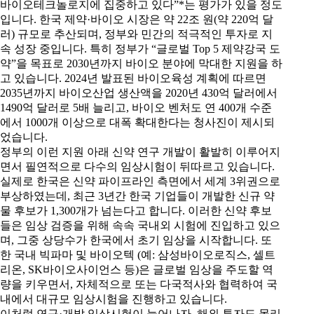
바이오테크놀로지에 집중하고 있다”*는 평가가 있을 정도
입니다. 한국 제약·바이오 시장은 약 22조 원(약 220억 달
러) 규모로 추산되며, 정부와 민간의 적극적인 투자로 지
속 성장 중입니다. 특히 정부가 “글로벌 Top 5 제약강국 도
약”을 목표로 2030년까지 바이오 분야에 막대한 지원을 하
고 있습니다. 2024년 발표된 바이오육성 계획에 따르면
2035년까지 바이오산업 생산액을 2020년 430억 달러에서
1490억 달러로 5배 늘리고, 바이오 벤처도 연 400개 수준
에서 1000개 이상으로 대폭 확대한다는 청사진이 제시되
었습니다.
정부의 이런 지원 아래 신약 연구 개발이 활발히 이루어지
면서 필연적으로 다수의 임상시험이 뒤따르고 있습니다.
실제로 한국은 신약 파이프라인 측면에서 세계 3위권으로
부상하였는데, 최근 3년간 한국 기업들이 개발한 신규 약
물 후보가 1,300개가 넘는다고 합니다. 이러한 신약 후보
들은 임상 검증을 위해 속속 국내외 시험에 진입하고 있으
며, 그중 상당수가 한국에서 초기 임상을 시작합니다. 또
한 국내 빅파마 및 바이오텍 (예: 삼성바이오로직스, 셀트
리온, SK바이오사이언스 등)은 글로벌 임상을 주도할 역
량을 키우면서, 자체적으로 또는 다국적사와 협력하여 국
내에서 대규모 임상시험을 진행하고 있습니다.
이처럼 연구·개발 임상시험이 늘어나자, 해외 투자도 몰리