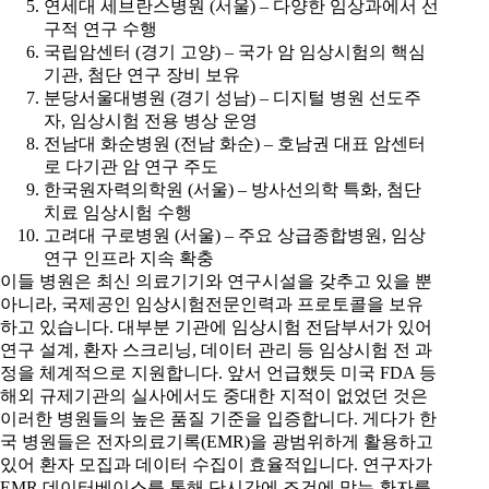
연세대 세브란스병원 (서울) – 다양한 임상과에서 선
구적 연구 수행
국립암센터 (경기 고양) – 국가 암 임상시험의 핵심
기관, 첨단 연구 장비 보유
분당서울대병원 (경기 성남) – 디지털 병원 선도주
자, 임상시험 전용 병상 운영
전남대 화순병원 (전남 화순) – 호남권 대표 암센터
로 다기관 암 연구 주도
한국원자력의학원 (서울) – 방사선의학 특화, 첨단
치료 임상시험 수행
고려대 구로병원 (서울) – 주요 상급종합병원, 임상
연구 인프라 지속 확충
이들 병원은 최신 의료기기와 연구시설을 갖추고 있을 뿐
아니라, 국제공인 임상시험전문인력과 프로토콜을 보유
하고 있습니다. 대부분 기관에 임상시험 전담부서가 있어
연구 설계, 환자 스크리닝, 데이터 관리 등 임상시험 전 과
정을 체계적으로 지원합니다. 앞서 언급했듯 미국 FDA 등
해외 규제기관의 실사에서도 중대한 지적이 없었던 것은
이러한 병원들의 높은 품질 기준을 입증합니다. 게다가 한
국 병원들은 전자의료기록(EMR)을 광범위하게 활용하고
있어 환자 모집과 데이터 수집이 효율적입니다. 연구자가
EMR 데이터베이스를 통해 단시간에 조건에 맞는 환자를