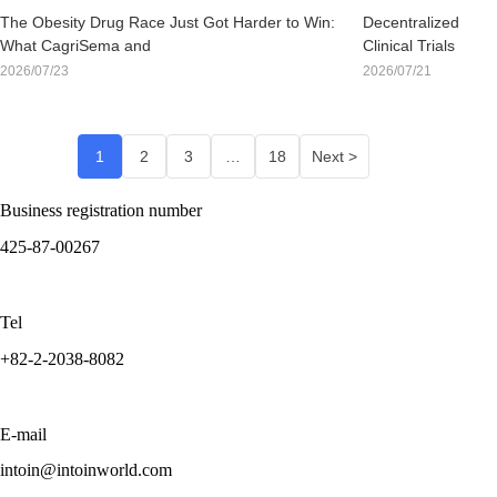
The Obesity Drug Race Just Got Harder to Win:
Decentralized
What CagriSema and
Clinical Trials
Retatrutide Mean for Sponsors Evaluating Korea
Are Going
2026/07/23
2026/07/21
Mainstream:
Is Korea
Ready for the
1
2
3
…
18
Next >
Shift?
Business registration number
425-87-00267
Tel
+82-2-2038-8082
E-mail
intoin@intoinworld.com