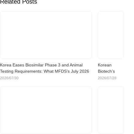
Related Posts
Korea Eases Biosimilar Phase 3 and Animal
Korean
Testing Requirements: What MFDS’s July 2026
Biotech’s
Rule Change Means for Sponsors
China Pivot:
2026/07/30
2026/07/28
What the
Rush to
Chinese
Clinical Trials
Means for
Sponsors
Evaluating
Korea