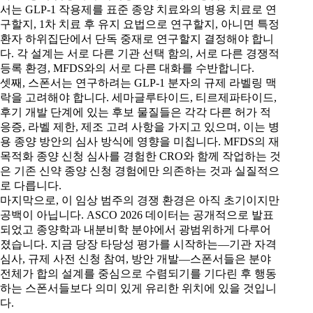
서는 GLP-1 작용제를 표준 종양 치료와의 병용 치료로 연
구할지, 1차 치료 후 유지 요법으로 연구할지, 아니면 특정
환자 하위집단에서 단독 중재로 연구할지 결정해야 합니
다. 각 설계는 서로 다른 기관 선택 함의, 서로 다른 경쟁적
등록 환경, MFDS와의 서로 다른 대화를 수반합니다.
셋째, 스폰서는 연구하려는 GLP-1 분자의 규제 라벨링 맥
락을 고려해야 합니다. 세마글루타이드, 티르제파타이드,
후기 개발 단계에 있는 후보 물질들은 각각 다른 허가 적
응증, 라벨 제한, 제조 고려 사항을 가지고 있으며, 이는 병
용 종양 방안의 심사 방식에 영향을 미칩니다. MFDS의 재
목적화 종양 신청 심사를 경험한 CRO와 함께 작업하는 것
은 기존 신약 종양 신청 경험에만 의존하는 것과 실질적으
로 다릅니다.
마지막으로, 이 임상 범주의 경쟁 환경은 아직 초기이지만
공백이 아닙니다. ASCO 2026 데이터는 공개적으로 발표
되었고 종양학과 내분비학 분야에서 광범위하게 다루어
졌습니다. 지금 당장 타당성 평가를 시작하는—기관 자격
심사, 규제 사전 신청 참여, 방안 개발—스폰서들은 분야
전체가 합의 설계를 중심으로 수렴되기를 기다린 후 행동
하는 스폰서들보다 의미 있게 유리한 위치에 있을 것입니
다.