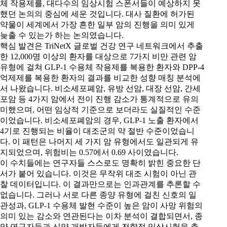
체 작용제를, 대다수의 임상시험 스폰서들이 예상하지 못
했던 논의의 중심에 세운 것입니다. 대사 질환에 허가된
약물이 세계에서 가장 흔한 일부 암의 진행을 의미 있게
늦출 수 있는가 하는 논의였습니다.
핵심 발견은 TriNetX 글로벌 건강 연구 네트워크에서 추출
한 12,000명 이상의 환자를 대상으로 7가지 비만 관련 암
유형에 걸쳐 GLP-1 수용체 작용제를 복용한 환자와 DPP-4
억제제를 복용한 환자의 결과를 비교한 성향 매칭 분석에
서 나왔습니다. 비소세포폐암, 유방 선암, 대장 선암, 간세
포암 등 4가지 암에서 전이 진행 감소가 통계적으로 유의
미했으며, 어떤 임상적 기준으로 보더라도 실질적인 수준
이었습니다. 비소세포폐암의 경우, GLP-1 노출 환자에서
4기로 진행되는 비율이 대조군의 약 절반 수준이었습니
다. 이 패턴은 나머지 세 가지 암 유형에서도 일관되게 유
지되었으며, 위험비는 0.57에서 0.69 사이였습니다.
이 수치들에는 연구자들 스스로도 명확히 밝힌 중요한 단
서가 붙어 있습니다. 이것은 무작위 대조 시험이 아닌 관
찰 데이터입니다. 이 결과만으로는 인과관계를 추론할 수
없습니다. 그러나 서로 다른 종양 유형에 걸친 신호의 일
관성과, GLP-1 수용체 발현 수준이 높은 암이 사망 위험의
의미 있는 감소와 연관된다는 이차 분석이 결합되면서, 종
양 연구자들과 신약 개발자들에게 전향적 임상시험을 추