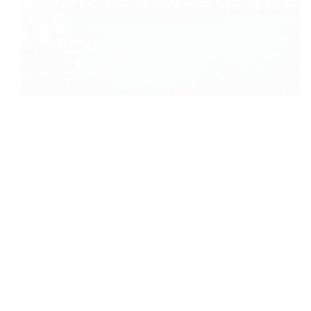
식품의약품안전처(MFDS)는 2026년 2월 11일 “의
약품등 분류번호에 관한 규정” 일부개정예규안을
행정예고했고, 이후 2026년 2월 23일 예규 제223
호로 이를 확정했다. 이번 개정의 핵심 이유는 비
교적 단순하다. 해당 규정의 유효기간이 도래하
는 시점에 맞춰, 현행 규정을 계속 시행할 필요가
있다고 판단해 유효기간을 연장한 것이다.…
인투인월드
2026/03/11
규제 동향
,
임상시험정보
MFDS 패스트트랙 2026: 한국 GIFT, 우선심사 및
조건부 허가 가이드