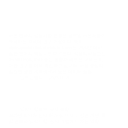
서론 한국의 임상시험 환경은 글로벌 스폰서들이
주목하는 차세대 연구 거점이다. 특히
triple‑agonist clinical trials in Korea는 2026년 대사
질환 분야의 핵심으로 떠오른다. 식품의약품안전
처(MFDS)의 IND 승인 동향과 새로운 규제는 이
러한 연구를 더욱 촉진하고 있으며, 서울 중심의
밀집된 병원 네트워크와 높은 데이터 품질…
인투인월드
2025/11/19
임상시험정보
,
규제 동향
2025년 식약처 신약 허가·심사 제도 전면 개편: 핵
심 변화와 임상시험· 신약 개발에 미치는 영향