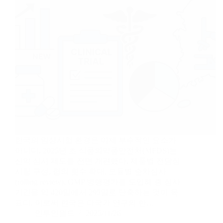
한국의 임상시험 환경은 이제 부수적인 요소가
아니다. 2025년 초 식품의약품안전처(MFDS)는
신약 심사 제도를 전면 개편했다. 제품별 전담심
사팀 구성, 협의 횟수 확대, 모듈별 순차심사
(rolling review), GMP 병행평가를 도입해 총 심사
기간을 약 420일에서 295일로 단축하는 것이 목
표다. 이로써 한국은 다국가 연구의 한…
인투인월드
2025/11/26