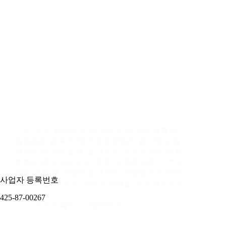
신약 개발, 품목허가, 임상시험, 의약품 유통 및
품질관리 등 제약 및 바이오산업에 종사하는 실
무자라면 관련 법령 및 규정의 개정 내용에 대한
이해는 필수적입니다. 특히 ‘의약품 등의 안전에
관한 규칙’은 대한민국 내에서 의약품과 의료제
사업자 등록번호
품의 품질, 안전성, 유효성 확보를 위한 핵심적인
법적…
425-87-00267
인투인월드
2025/07/17