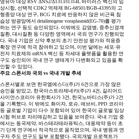
영유아 대상 RSV ΔNS2/Δ1313/I1314L 바이러스 백신의 임
상시험, 선택적 CDK2 억제제 BG-68501/BGB-43395의 고
형종양 대상 연구, BCG 치료에 반응하지 않은 비근육 침
습성 방광암에서 detalimogene voraplasmid(EG‑70)를 평가
하는 연구 등도 승인되었다. 이밖에도 감염병, 중추신경계
질환, 대사질환 등 다양한 영역에서 국외 연구가 진행되었
다. 국내 기업은 신약 후보의 초기 안전성 평가와 적응증
확장 연구에 적극 참여하고 있으며, 이번 달에는 세포·유
전자 치료제와 mRNA 백신 등 차세대 플랫폼을 활용한 연
구도 승인되어 국내 연구 생태계가 다변화되고 있음을 확
인할 수 있었다.
주요 스폰서와 국외
vs
국내 개발 추세
스폰서별로 보면 한국엠에스디(주)가 6건으로 가장 많은
승인을 받았고, 한국아스트라제네카(주)가 4건, 길리어드
사이언스코리아 유한회사가 3건, 한국노바티스(주)가 2건
을 기록했다. 이 밖에도 화이자, 로슈, 애브비, PPD 코리아
등 글로벌 기업이 다수 포함되어 있어 한국이 글로벌 임상
시험 허브로 자리매김하고 있음을 보여준다. 국내 기업 중
에서는 동국제약, 바스테라테라퓨틱스, 대웅제약 등이 초
기 단계 연구에서 적극적으로 움직였으며, 국내 병원과 연
구자 주도 연구도 일부 포함됐다. 국외개발 프로젝트가