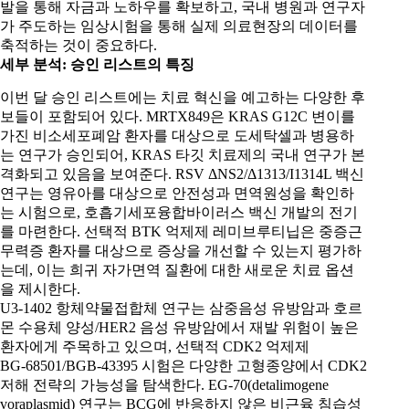
발을 통해 자금과 노하우를 확보하고, 국내 병원과 연구자
가 주도하는 임상시험을 통해 실제 의료현장의 데이터를
축적하는 것이 중요하다.
세부 분석
:
승인 리스트의 특징
이번 달 승인 리스트에는 치료 혁신을 예고하는 다양한 후
보들이 포함되어 있다. MRTX849은 KRAS G12C 변이를
가진 비소세포폐암 환자를 대상으로 도세탁셀과 병용하
는 연구가 승인되어, KRAS 타깃 치료제의 국내 연구가 본
격화되고 있음을 보여준다. RSV ΔNS2/Δ1313/I1314L 백신
연구는 영유아를 대상으로 안전성과 면역원성을 확인하
는 시험으로, 호흡기세포융합바이러스 백신 개발의 전기
를 마련한다. 선택적 BTK 억제제 레미브루티닙은 중증근
무력증 환자를 대상으로 증상을 개선할 수 있는지 평가하
는데, 이는 희귀 자가면역 질환에 대한 새로운 치료 옵션
을 제시한다.
U3‑1402 항체약물접합체 연구는 삼중음성 유방암과 호르
몬 수용체 양성/HER2 음성 유방암에서 재발 위험이 높은
환자에게 주목하고 있으며, 선택적 CDK2 억제제
BG‑68501/BGB‑43395 시험은 다양한 고형종양에서 CDK2
저해 전략의 가능성을 탐색한다. EG‑70(detalimogene
voraplasmid) 연구는 BCG에 반응하지 않은 비근육 침습성