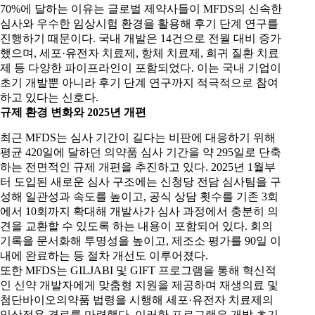
70%에 달하는 이유는 글로벌 제약사들이 MFDS의 신속한
심사와 우수한 임상시험 환경을 활용해 후기 단계 연구를
진행하기 때문이다. 국내 개발은 14건으로 전월 대비 증가
했으며, 세포·유전자 치료제, 항체 치료제, 희귀 질환 치료
제 등 다양한 파이프라인이 포함되었다. 이는 국내 기업이
초기 개발뿐 아니라 후기 단계 연구까지 적극적으로 참여
하고 있다는 신호다.
규제 환경 변화와
2025
년 개편
최근 MFDS는 심사 기간이 길다는 비판에 대응하기 위해
평균 420일에 달하던 의약품 심사 기간을 약 295일로 단축
하는 전면적인 규제 개편을 추진하고 있다. 2025년 1월부
터 도입된 새로운 심사 구조에는 신청당 전담 심사팀을 구
성해 일관성과 속도를 높이고, 공식 상담 횟수를 기존 3회
에서 10회까지 확대해 개발사가 심사 과정에서 충분히 의
견을 교환할 수 있도록 하는 내용이 포함되어 있다. 회의
기록을 문서화해 투명성을 높이고, 제조소 평가를 90일 이
내에 완료하는 등 절차 개선도 이루어졌다.
또한 MFDS는 GILJABI 및 GIFT 프로그램을 통해 혁신적
인 신약 개발자에게 맞춤형 지원을 제공하며 재생의료 및
첨단바이오의약품 법령을 시행해 세포·유전자 치료제의
임상적용 경로를 마련했다. 이러한 프로그램은 개발 초기