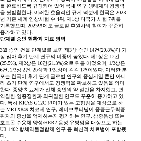
를 완료하도록 규정되어 있어 국내 연구 생태계의 경쟁력
을 뒷받침한다. 이러한 효율적인 규제 덕분에 한국은 2023
년 기준 세계 임상시험 수 4위, 제1상 다국가 시험 7위를
기록했으며, 2025년에도 글로벌 후원사의 참여가 꾸준히
증가하고 있다.
단계별 승인 현황과 치료 영역
3월 승인 건을 단계별로 보면 제3상 승인 14건(29.8%)이 가
장 많아 후기 단계 연구의 비중이 높았다. 제1상은 12건
(25.5%), 제2상은 10건(21.3%)으로 뒤를 이었으며, 1/2상은
6건, 2/3상 2건, 2b상과 1/2a상이 각각 1건이었다. 이러한 분
포는 한국이 후기 단계 글로벌 연구의 중심지일 뿐만 아니
라 초기 단계 연구에서도 경쟁력을 확보하고 있음을 의미
한다. 종양 치료제가 전체 승인의 약 절반을 차지했고, 면
역질환·염증질환과 희귀질환 연구도 꾸준히 증가하고 있
다. 특히 KRAS G12C 변이가 있는 고형암을 대상으로 하
는 MRTX849 치료제 연구, 레미브루티닙이 중증근무력증
환자의 증상을 억제하는지 평가하는 연구, 삼중음성 또는
호르몬 수용체 양성/HER2 음성 유방암을 대상으로 하는
U3-1402 항체약물접합체 연구 등 혁신적 치료법이 포함됐
다.