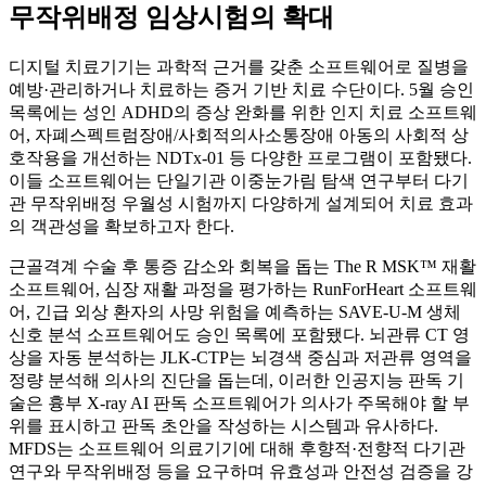
무작위배정 임상시험의 확대
디지털 치료기기는 과학적 근거를 갖춘 소프트웨어로 질병을
예방·관리하거나 치료하는 증거 기반 치료 수단이다. 5월 승인
목록에는 성인 ADHD의 증상 완화를 위한 인지 치료 소프트웨
어, 자폐스펙트럼장애/사회적의사소통장애 아동의 사회적 상
호작용을 개선하는 NDTx‑01 등 다양한 프로그램이 포함됐다.
이들 소프트웨어는 단일기관 이중눈가림 탐색 연구부터 다기
관 무작위배정 우월성 시험까지 다양하게 설계되어 치료 효과
의 객관성을 확보하고자 한다.
근골격계 수술 후 통증 감소와 회복을 돕는 The R MSK™ 재활
소프트웨어, 심장 재활 과정을 평가하는 RunForHeart 소프트웨
어, 긴급 외상 환자의 사망 위험을 예측하는 SAVE‑U‑M 생체
신호 분석 소프트웨어도 승인 목록에 포함됐다. 뇌관류 CT 영
상을 자동 분석하는 JLK‑CTP는 뇌경색 중심과 저관류 영역을
정량 분석해 의사의 진단을 돕는데, 이러한 인공지능 판독 기
술은 흉부 X‑ray AI 판독 소프트웨어가 의사가 주목해야 할 부
위를 표시하고 판독 초안을 작성하는 시스템과 유사하다.
MFDS는 소프트웨어 의료기기에 대해 후향적·전향적 다기관
연구와 무작위배정 등을 요구하며 유효성과 안전성 검증을 강