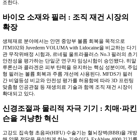
조한다.
바이오 소재와 필러
:
조직 재건 시장의
확장
생체재료 분야에서는 안면 중앙부 볼륨 회복을 목적으로
JTM102와 Juvederm VOLUMA with Lidocaine을 비교하는 다기
관 무작위배정 시험과, 르네필 울트라플러스 No.3 필러의 초기
안전성을 평가하는 단일군 연구자 임상시험이 승인됐다. 히알
루론산과 콜라겐은 피부 탄력을 유지하는 핵심 성분이며, 주입
형 필러는 볼륨 회복과 주름 개선에 사용된다. MFDS가 필러
간 비열등성 비교와 안전성 평가를 허용함에 따라 3D 프린팅
맞춤형 인공관절 등 재생의료 기술과 함께 조직 재건 시장이
확대되고 있다.
신경조절과 물리적 자극 기기
:
치매·파킨
슨을 겨냥한 혁신
고강도 집속형 초음파(HIFU) 수술기는 혈뇌장벽(BBB)을 개방
해 약물 전달을 용이하게 하는 기술이다. ExAblate 4000 기기를