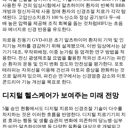
사용한 두 건의 임상시험에서 알츠하이머 환자의 반복적 BBB
개방과 정신자극제 사용 장애 환자의 신경조절 치료가 각각 탐
색된다. 고압산소치료가 100 % 산소와 정상 공기보다 두~세
배 높은 압력을 제공해 조직 회복을 돕는 것처럼HIFU는 초음
파 에너지로 신경 반응을 유도한다.
의료용 진동기 GVD‑01은 초기 알츠하이머 환자의 기억 및 인
지기능 저하를 경감하기 위해 설계됐으며, 이번 임상에서는 샴
기기 대조, 무작위배정, 이중 눈가림 등 엄격한 연구 방법을 적
용한다. 전신 광생체조절 요법을 활용한 적외선 조사기는 파킨
슨 환자의 운동 및 인지 변화 정도와 안전성을 평가한다. 포토
테라피는 자외선을 이용해 건선과 아토피 증상을 완화하는 것
으로 알려져 있으며, 파킨슨 연구에서는 신경염증 감소와 미토
콘드리아 기능 개선을 목표로 한다.
디지털 헬스케어가 보여주는 미래 전망
5월 승인 현황에서도 디지털 치료와 신경조절 기술이 다수를
차지하는 것은 이러한 흐름을 반영한다. 디지털 치료기기의 치
료 효과는 행동 및 생활 습관의 변화에 의존하며 당뇨병·심부
전·비만·알츠하이머병 등 다양한 질환을 대상으로 개발되고