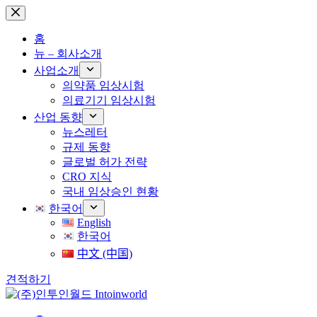
본
문
홈
으
뉴 – 회사소개
로
사업소개
건
의약품 임상시험
너
의료기기 임상시험
뛰
기
산업 동향
뉴스레터
규제 동향
글로벌 허가 전략
CRO 지식
국내 임상승인 현황
한국어
English
한국어
中文 (中国)
견적하기