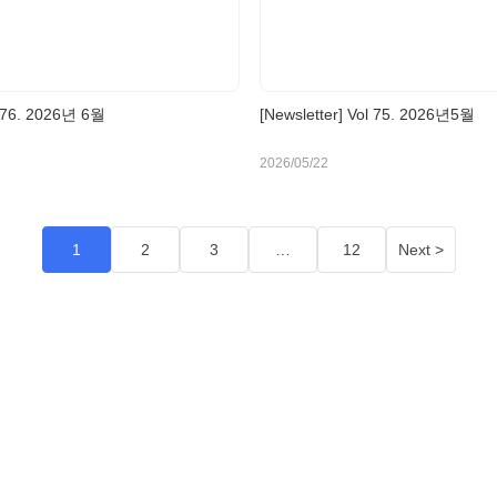
l 76. 2026년 6월
[Newsletter] Vol 75. 2026년5월
2026/05/22
1
2
3
…
12
Next >